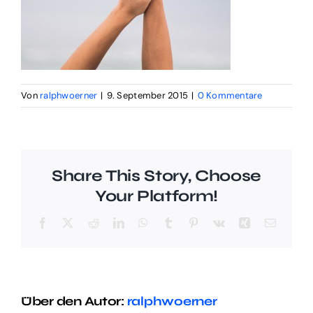
Von
ralphwoerner
|
9. September 2015
|
0 Kommentare
Share This Story, Choose
Your Platform!
Facebook
X
Reddit
LinkedIn
WhatsApp
Tumblr
Pinterest
Vk
Xing
E-
Mail
Über den Autor:
ralphwoerner