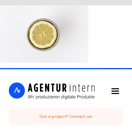
Skip
to
content
Toggle
Navigat
Home
Got a project? Contact us!