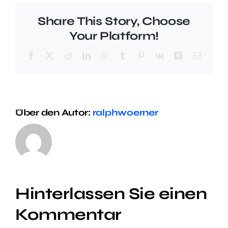
Share This Story, Choose
Your Platform!
Facebook
X
Reddit
LinkedIn
WhatsApp
Tumblr
Pinterest
Vk
Xing
E-
Mail
Über den Autor:
ralphwoerner
Hinterlassen Sie einen
Kommentar