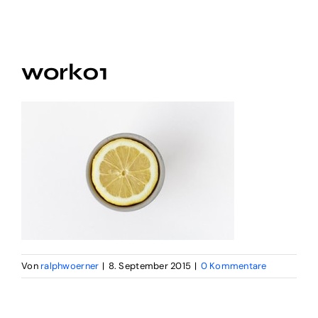
Audio Digital
Social Video
work01
Digital Funnel
Kontakt
Impressum
Von
ralphwoerner
|
8. September 2015
|
0 Kommentare