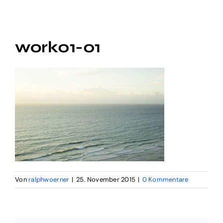
Social Video
work01-01
Digital Funnel
Kontakt
Impressum
Von
ralphwoerner
|
25. November 2015
|
0 Kommentare