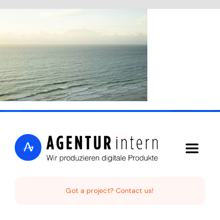
Skip
to
content
Toggle
Navigat
Home
Got a project? Contact us!
Audio Digital