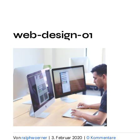
web-design-01
Von
ralphwoerner
|
3. Februar 2020
|
0 Kommentare