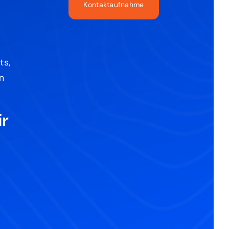
Kontaktaufnahme
ts,
n
r