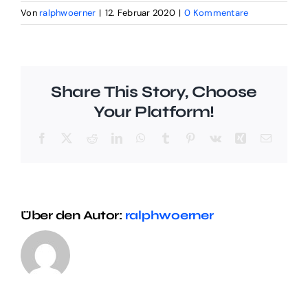
Von
ralphwoerner
|
12. Februar 2020
|
0 Kommentare
Share This Story, Choose
Your Platform!
Facebook
X
Reddit
LinkedIn
WhatsApp
Tumblr
Pinterest
Vk
Xing
E-
Mail
Über den Autor:
ralphwoerner