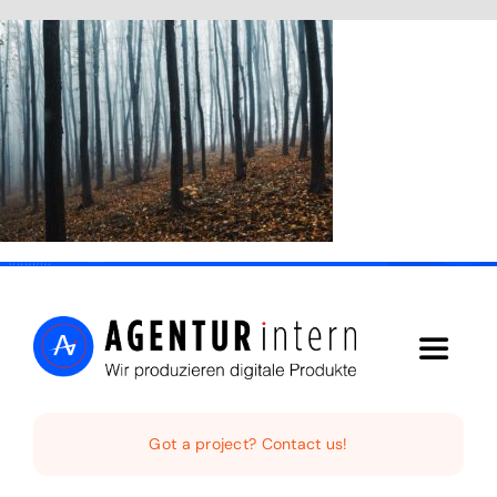
Skip
to
content
Toggle
Navigat
Home
Got a project? Contact us!