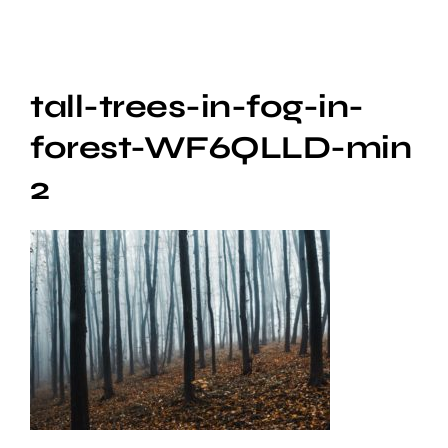
Audio Digital
Social Video
tall-trees-in-fog-in-
Digital Funnel
forest-WF6QLLD-min
2
Kontakt
Impressum