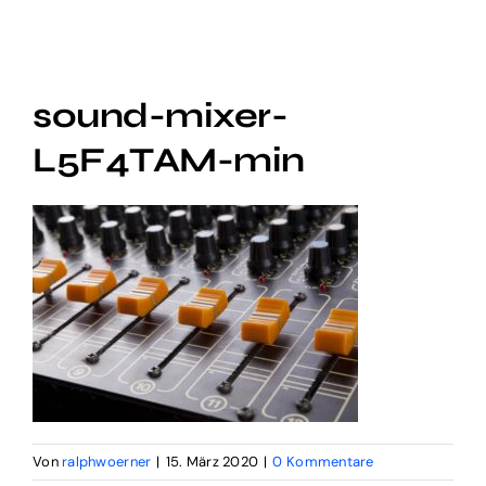
Audio Digital
Social Video
sound-mixer-
Digital Funnel
L5F4TAM-min
Kontakt
Impressum
Von
ralphwoerner
|
15. März 2020
|
0 Kommentare