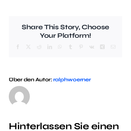
Share This Story, Choose
Your Platform!
Facebook
X
Reddit
LinkedIn
WhatsApp
Tumblr
Pinterest
Vk
Xing
E-
Mail
Über den Autor:
ralphwoerner
Hinterlassen Sie einen