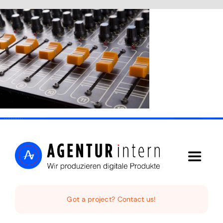
Skip
to
content
Toggle
Navigat
Home
Got a project? Contact us!