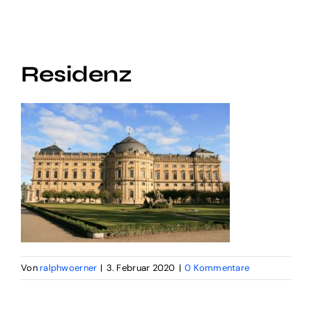
Audio Digital
Social Video
Residenz
Digital Funnel
Kontakt
Impressum
Von
ralphwoerner
|
3. Februar 2020
|
0 Kommentare