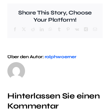
Share This Story, Choose
Your Platform!
Facebook
X
Reddit
LinkedIn
WhatsApp
Tumblr
Pinterest
Vk
Xing
E-
Mail
Über den Autor:
ralphwoerner
Hinterlassen Sie einen
Kommentar