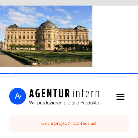
Skip
to
content
Toggle
Navigat
Home
Got a project? Contact us!