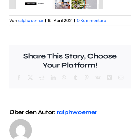
Von
ralphwoerner
|
15. April 2021
|
0 Kommentare
Share This Story, Choose
Your Platform!
Facebook
X
Reddit
LinkedIn
WhatsApp
Tumblr
Pinterest
Vk
Xing
E-
Mail
Über den Autor:
ralphwoerner