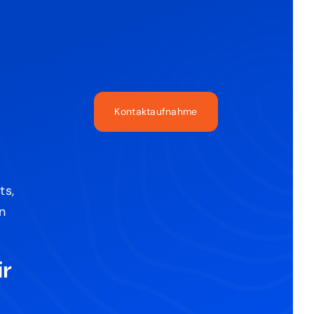
Kontaktaufnahme
ts,
n
r