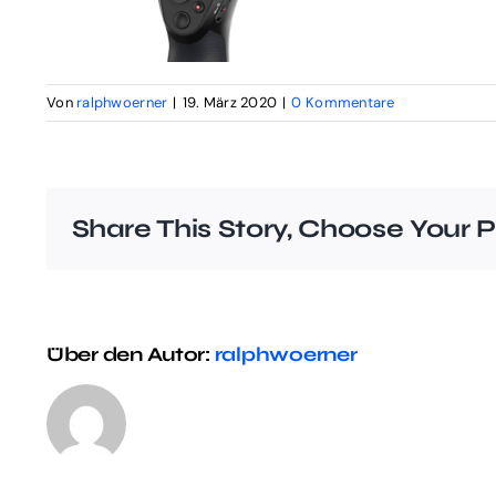
Von
ralphwoerner
|
19. März 2020
|
0 Kommentare
Share This Story, Choose Your P
Über den Autor:
ralphwoerner