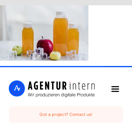
Skip
to
content
Toggle
Navigat
Home
Got a project? Contact us!
Audio Digital