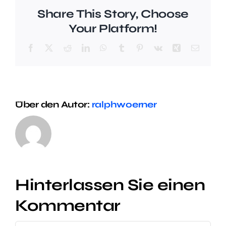
Share This Story, Choose
Your Platform!
Facebook
X
Reddit
LinkedIn
WhatsApp
Tumblr
Pinterest
Vk
Xing
E-
Mail
Über den Autor:
ralphwoerner
Hinterlassen Sie einen
Kommentar