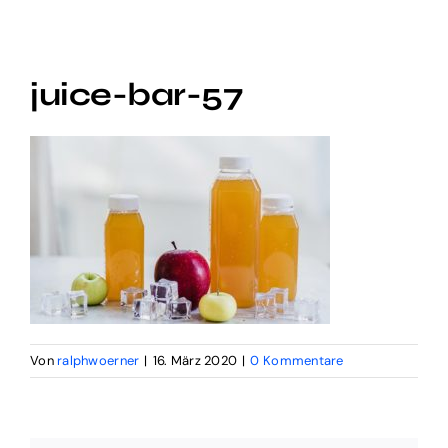
Social Video
juice-bar-57
Digital Funnel
Kontakt
Impressum
Von
ralphwoerner
|
16. März 2020
|
0 Kommentare