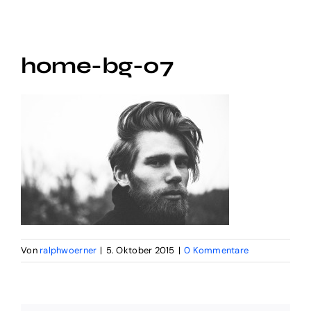
Social Video
home-bg-07
Digital Funnel
Kontakt
Impressum
Von
ralphwoerner
|
5. Oktober 2015
|
0 Kommentare