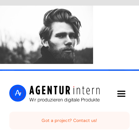
Skip
to
content
Toggle
Navigat
Home
Got a project? Contact us!
Audio Digital