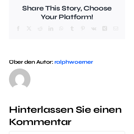
Share This Story, Choose
Your Platform!
Facebook
X
Reddit
LinkedIn
WhatsApp
Tumblr
Pinterest
Vk
Xing
E-
Mail
Über den Autor:
ralphwoerner
Hinterlassen Sie einen
Kommentar