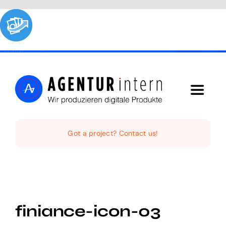
Skip
to
content
Toggle
Navigat
Home
Got a project? Contact us!
Audio Digital
Social Video
finiance-icon-03