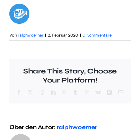
Digital Funnel
Kontakt
Von
ralphwoerner
|
2. Februar 2020
|
0 Kommentare
Impressum
Share This Story, Choose
Your Platform!
Facebook
X
Reddit
LinkedIn
WhatsApp
Tumblr
Pinterest
Vk
Xing
E-
Mail
Über den Autor:
ralphwoerner