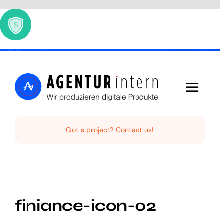
Skip
to
content
Toggle
Navigat
Home
Got a project? Contact us!
Audio Digital
Social Video
finiance-icon-02