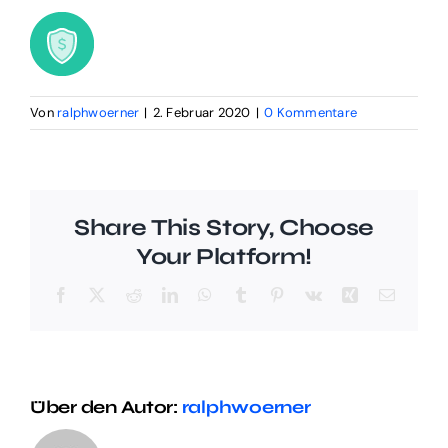
Digital Funnel
Kontakt
Von
ralphwoerner
|
2. Februar 2020
|
0 Kommentare
Impressum
Share This Story, Choose
Your Platform!
Facebook
X
Reddit
LinkedIn
WhatsApp
Tumblr
Pinterest
Vk
Xing
E-
Mail
Über den Autor:
ralphwoerner