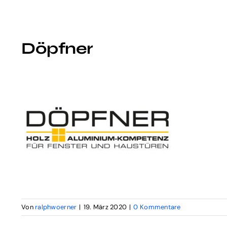
Döpfner
Von
ralphwoerner
|
19. März 2020
|
0 Kommentare