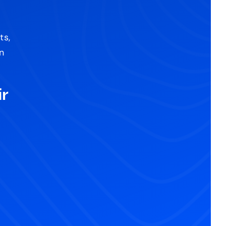
ts,
n
r