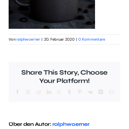
Von
ralphwoerner
|
20. Februar 2020
|
0 Kommentare
Share This Story, Choose
Your Platform!
Facebook
X
Reddit
LinkedIn
WhatsApp
Tumblr
Pinterest
Vk
Xing
E-
Mail
Über den Autor:
ralphwoerner