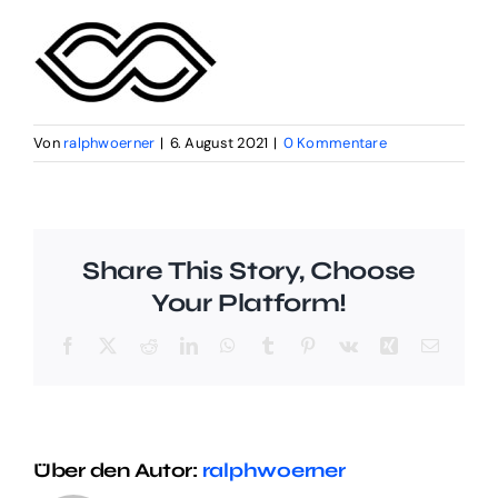
Digital Funnel
Kontakt
Von
ralphwoerner
|
6. August 2021
|
0 Kommentare
Impressum
Share This Story, Choose
Your Platform!
Facebook
X
Reddit
LinkedIn
WhatsApp
Tumblr
Pinterest
Vk
Xing
E-
Mail
Über den Autor:
ralphwoerner