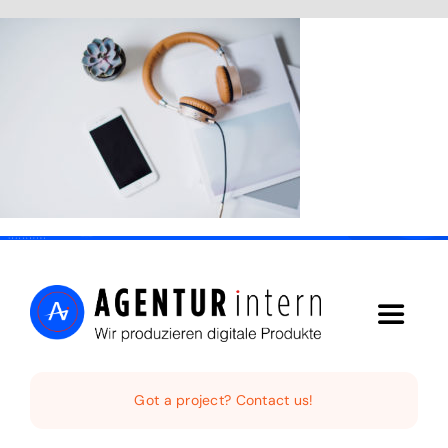
Skip
to
content
Toggle
Navigat
Home
Got a project? Contact us!