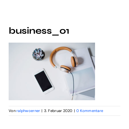
Audio Digital
Social Video
business_01
Digital Funnel
Kontakt
Impressum
Von
ralphwoerner
|
3. Februar 2020
|
0 Kommentare