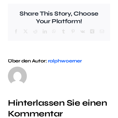
Share This Story, Choose
Your Platform!
Facebook
X
Reddit
LinkedIn
WhatsApp
Tumblr
Pinterest
Vk
Xing
E-
Mail
Über den Autor:
ralphwoerner
Hinterlassen Sie einen
Kommentar