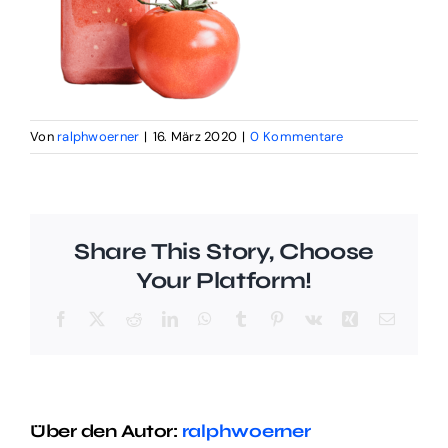
Von
ralphwoerner
|
16. März 2020
|
0 Kommentare
Share This Story, Choose
Your Platform!
Facebook
X
Reddit
LinkedIn
WhatsApp
Tumblr
Pinterest
Vk
Xing
E-
Mail
Über den Autor:
ralphwoerner