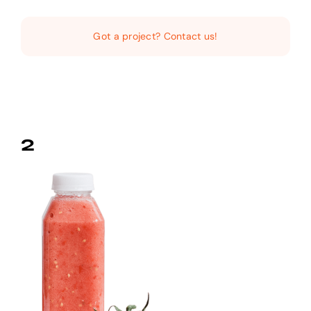
Navigat
Home
Got a project? Contact us!
Audio Digital
Social Video
2
Digital Funnel
Kontakt
Impressum