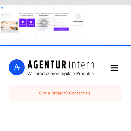
Skip
to
content
Toggle
Navigat
Home
Got a project? Contact us!
Audio Digital
Social Video