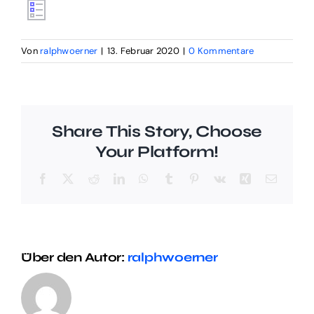
Kontakt
Von
ralphwoerner
|
13. Februar 2020
|
0 Kommentare
Impressum
Share This Story, Choose
Your Platform!
Facebook
X
Reddit
LinkedIn
WhatsApp
Tumblr
Pinterest
Vk
Xing
E-
Mail
Über den Autor:
ralphwoerner