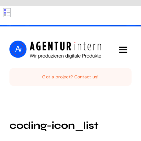
Skip
to
content
Toggle
Navigat
Home
Got a project? Contact us!
Audio Digital
Social Video
coding-icon_list
Digital Funnel